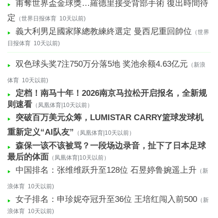
甫奪世界盃金球獎…羅德里接受背部手術 復出時間待
定
（世界日报体育 10天以前)
義大利男足國家隊總教練終選定 曼西尼重回帥位
（世界
日报体育 10天以前)
双色球头奖7注750万分落5地 奖池余额4.63亿元
（新浪
体育 10天以前)
定档！南马十年！2026南京马拉松开启报名，全新规
则速看
（凤凰体育|10天以前）
突破百万美元众筹，LUMISTAR CARRY篮球发球机
重新定义“AI队友”
（凤凰体育|10天以前）
森保一该不该被骂？一段场边录音，扯下了日本足球
最后的体面
（凤凰体育|10天以前）
中国排名：张维维跃升至128位 石昱婷鲁婉遥上升
（新
浪体育 10天以前)
女子排名：申珍妮夺冠升至36位 王培红闯入前500
（新
浪体育 10天以前)