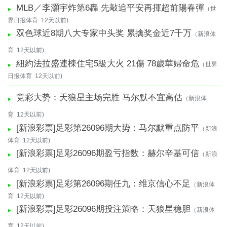
MLB／李灝宇炸第6轟 先敲追平安再揮超前陽春彈
（世
界日报体育 12天以前)
双色球近8期八大专家中头奖 累擒奖金近7千万
（新浪体
育 12天以前)
紐約法拉盛連棟住宅5級大火 21傷 78歲華婦命危
（世界
日报体育 12天以前)
竞彩大势：天狼星主场完胜 马尔默不宜高估
（新浪体
育 12天以前)
[新浪彩票]足彩第26096期大势：马尔默重点防平
（新浪
体育 12天以前)
[新浪彩票]足彩26096期盈亏指数：赫尔辛基可信
（新浪
体育 12天以前)
[新浪彩票]足彩第26096期任九：维京信心不足
（新浪体
育 12天以前)
[新浪彩票]足彩26096期投注策略：天狼星稳胆
（新浪体
育 12天以前)