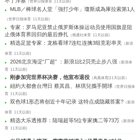
不了洋基
（世界日报体育 11天以前)
MLB／棒球名人堂「強打少年」瓊斯成為庫拉索第1人
（世界日报体育 11天以前)
专家：罗马尼亚禁止俄罗斯体操运动员使用国旗是阻
止俄体育界回归的最后挣扎
（俄通社体育 11天以前)
精选足篮专家：龙栋看球7连红连擒3组竞彩串关
（新浪
体育 11天以前)
2026北京海淀“厂超” ：新浪1比2贝壳止步八强
（新浪体
育 11天以前)
刚参加完世界杯决赛，他宣布退役
（凤凰体育|11天以前）
紐約大都會台灣日 蔡其昌、林琪兒攜手開球
（世界日报体
育 11天以前)
双色球1形态将创近十年记录 这特点成隐藏答案?
（新浪
体育 11天以前)
精选大乐透推荐：陆瑞超等5位专家擒二等73万
（新浪体
育 11天以前)