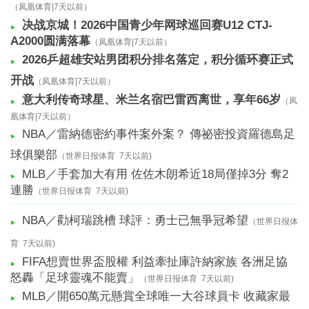
（凤凰体育|7天以前）
决战京城！2026中国青少年网球巡回赛U12 CTJ-
A2000圆满落幕
（凤凰体育|7天以前）
2026乒超雄安站男团积分排名落定，积分循环赛正式
开战
（凤凰体育|7天以前）
意大利传奇球星、米兰名宿巴雷西离世，享年66岁
（凤
凰体育|7天以前）
NBA／雷納德密約事件案外案？ 傳祕密投資羅德島足
球俱樂部
（世界日报体育 7天以前)
MLB／手套加大有用 佐佐木朗希近18局僅掉3分 奪2
連勝
（世界日报体育 7天以前)
NBA／勸柯瑞跳槽 球評：勇士已無爭冠希望
（世界日报体
育 7天以前)
FIFA想賣世界盃股權 利益牽扯庫許納家族 各洲足協
怒轟「足球靈魂不能賣」
（世界日报体育 7天以前)
MLB／開650萬元懸賞全球唯一大谷球員卡 收藏家最