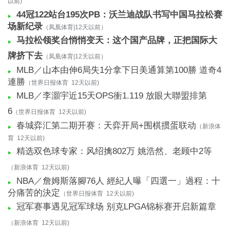
以前)
44冠122站台195次PB：沃兰迪战队书写中国马拉松赛
场新纪录
（凤凰体育|12天以前）
马拉松领奖台悄悄变天：这个国产品牌，正把国际大
牌挤下去
（凤凰体育|12天以前）
MLB／山本由伸6局失1分拿下日美通算第100勝 道奇4
連勝
（世界日报体育 12天以前)
MLB／李灝宇近15天OPS衝1.119 放眼大聯盟排第
6
（世界日报体育 12天以前)
春城弈汇第二期开赛：天弈开局+围棋掼蛋联动
（新浪体
育 12天以前)
精选双色球专家：风绍擒802万 姚浩然、老顾中2等
（新浪体育 12天以前)
NBA／詹姆斯落腳76人 經紀人曝「四選一」過程：十
分痛苦的決定
（世界日报体育 12天以前)
冠军赛事遇见冠军球场 别克LPGA锦标赛开启新篇章
（新浪体育 12天以前)