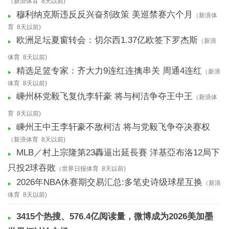
（新浪体育 8天以前)
穆利纳克斯违反反兴奋剂政策 美巡禁赛六个月
（新浪体
育 8天以前)
欧洲足坛夏窗转会：切尔西1.37亿欧签下罗杰斯
（新浪
体育 8天以前)
精选足篮专家：齐大力9连红连擒串关 周通4连红
（新浪
体育 8天以前)
嵊州杯党毅飞复仇李轩豪 将与柯洁争夺王中王
（新浪体
育 8天以前)
嵊州王中王李轩豪不敌柯洁 将与党毅飞争夺决赛权
（新浪体育 8天以前)
MLB／村上宗隆第23轟逼出延長賽 洋基亞布洛12局下
只投2球吞敗
（世界日报体育 8天以前)
2026年NBA休赛期交易汇总:多笔史诗级球星互换
（新浪
体育 8天以前)
3415个热搜、576.4亿阅读量，微博成为2026美加墨